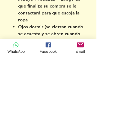
que finalize su compra se le
contactará para que escoja la
ropa
Ojos dormir (se cierran cuando
se acuesta y se abren cuando
se levanta)
Empaque en bolsa plástica
WhatsApp
Facebook
Email
transparente
Incluye chupeta
Indicar Tipo de cabello (lacio o
colocho), color, y si quiere o no
pava
Ejemplo: Lacio, negro ,
corto, con pava
Muñecos Paco