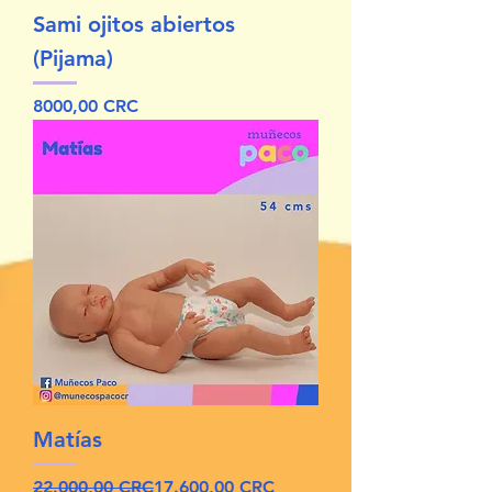
Sami ojitos abiertos
(Pijama)
Precio
8000,00 CRC
Matías
Precio
Precio de oferta
22.000,00 CRC
17.600,00 CRC