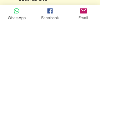
Ojos siempre abiertos
Empaque en bolsa plástica
WhatsApp
Facebook
Email
transparente
Incluye 1 mudada -- Luego de
que finalize su compra se le
contactará para que escoja la
ropa
Muñecos Paco